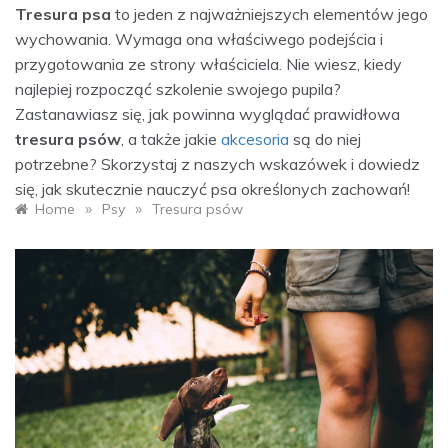
właścicieli,
Tresura psa
to jeden z najważniejszych elementów jego
wychowania. Wymaga ona właściwego podejścia i
przygotowania ze strony właściciela. Nie wiesz, kiedy
tresura,
najlepiej rozpocząć szkolenie swojego pupila?
Zastanawiasz się, jak powinna wyglądać prawidłowa
akcesoria –
tresura psów
, a także jakie
akcesoria
są do niej
potrzebne? Skorzystaj z naszych wskazówek i dowiedz
się, jak skutecznie nauczyć psa określonych zachowań!
Petto
»
»
Home
Psy
Tresura psów