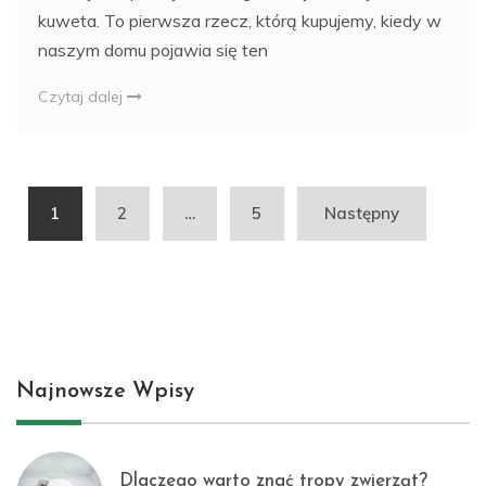
kuweta. To pierwsza rzecz, którą kupujemy, kiedy w
naszym domu pojawia się ten
Czytaj dalej
Nawigacja
1
2
…
5
Następny
po
wpisach
Najnowsze Wpisy
Dlaczego warto znać tropy zwierząt?