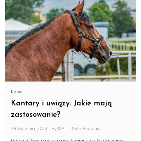
Konie
Kantary i uwiązy. Jakie mają
zastosowanie?
28 Kwietnia, 2023
By
MP
3 Min Reading
Gdy myślimy o opiece nad końmi, często skupiamy