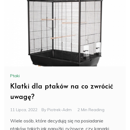
Ptaki
Klatki dla ptaków na co zwrócić
uwagę?
11 Lipca, 2022
By
Piotrek-Adm
2 Min Reading
Wiele osób, które decydują się na posiadanie
ptaków takich jak papużki, ryżowce, czy kanarki