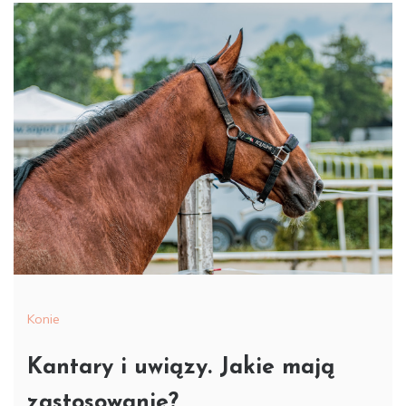
właścicieli,
tresura,
akcesoria –
Petto
Konie
Kantary i uwiązy. Jakie mają
zastosowanie?