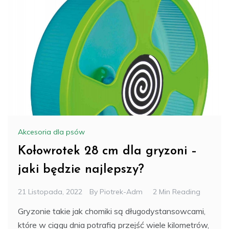
Akcesoria dla psów
Kołowrotek 28 cm dla gryzoni –
jaki będzie najlepszy?
21 Listopada, 2022
By
Piotrek-Adm
2 Min Reading
Gryzonie takie jak chomiki są długodystansowcami,
które w ciągu dnia potrafią przejść wiele kilometrów,