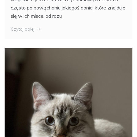
często po powąchaniu jakiegoś dania, które znajduje
się w ich misce, od razu
Czytaj dalej