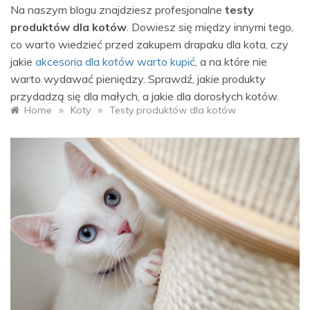
właścicieli,
Na naszym blogu znajdziesz profesjonalne
testy
produktów dla kotów
. Dowiesz się między innymi tego,
co warto wiedzieć przed zakupem drapaku dla kota, czy
tresura,
jakie
akcesoria dla kotów warto kupić
, a na które nie
warto wydawać pieniędzy. Sprawdź, jakie produkty
akcesoria –
przydadzą się dla małych, a jakie dla dorosłych kotów.
»
»
Home
Koty
Testy produktów dla kotów
Petto